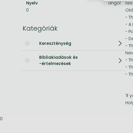
Nyelv
angol
tes
0
Old
Bleach manga
- T
One-Punch Man manga
- A
Kategóriák
- P
- D
Kereszténység
- T
New
Bibliakiadások és
- T
-értelmezések
- T
- T
'If
Hol
0