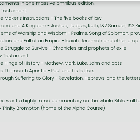
taments in one massive omnibus edition.
 Testament:
he Maker's Instructions - The five books of law
 Land and A Kingdom - Joshua, Judges, Ruth, 1&2 Samuel, 1&2 K
oems of Worship and Wisdom - Psalms, Song of Solomon, prove
ecline and Fall of an Empire - Isaiah, Jeremiah and other prop
he Struggle to Survive - Chronicles and prophets of exile
 Testament:
he Hinge of History - Mathew, Mark, Luke, John and acts
he Thirteenth Apostle - Paul and his letters
hrough Suffering to Glory - Revelation, Hebrews, and the lette
 you want a highly rated commentary on the whole Bible - all 
y Trinity Brompton (home of the Alpha Course)