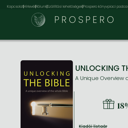
Kapcsolat
Hírlevél
Rólunk
Szállítási lehetőségek
Prospero könyvpiaci podca
PROSPERO
UNLOCKING TH
A Unique Overview o
18
Kiadói listaár