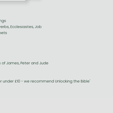
ings
rbs, Ecclesiastes, Job
hets
rs of James, Peter and Jude
for under £10 - we recommend Unlocking the Bible'