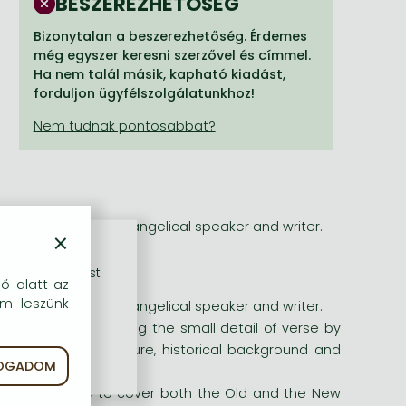
BESZEREZHETŐSÉG
Bizonytalan a beszerezhetőség. Érdemes
még egyszer keresni szerzővel és címmel.
Ha nem talál másik, kapható kiadást,
forduljon ügyfélszolgálatunkhoz!
idely respected evangelical speaker and writer.
×
rű szolgáltatást
dő alatt az
em leszünk
idely respected evangelical speaker and writer.
owerful way. Avoiding the small detail of verse by
 in Israel. The culture, historical background and
FOGADOM
world.
 to use guide to cover both the Old and the New