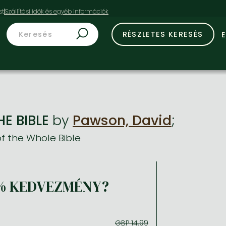
st
RÉSZLETES KERESÉS
E BIBLE
by
Pawson, David
;
f the Whole Bible
% KEDVEZMÉNY?
GBP 14.99