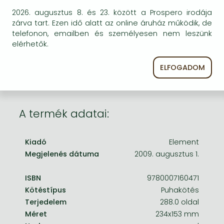
Frieren manga
2026. augusztus 8. és 23. között a Prospero irodája
Bizonytalan a beszerezhetőség. Érdemes még
Bleach manga
zárva tart. Ezen idő alatt az online áruház működik, de
egyszer keresni szerzővel és címmel. Ha nem talál
telefonon, emailben és személyesen nem leszünk
másik, kapható kiadást, forduljon
One-Punch Man manga
elérhetők.
ügyfélszolgálatunkhoz!
ELFOGADOM
A termék adatai:
Kiadó
Element
Megjelenés dátuma
2009. augusztus 1.
ISBN
9780007160471
Kötéstípus
Puhakötés
Terjedelem
288.0 oldal
Méret
234x153 mm