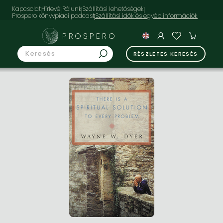
Kapcsolat
Hírlevél
Rólunk
Szállítási lehetőségek
Prospero könyvpiaci podcast
PROSPERO
RÉSZLETES KERESÉS