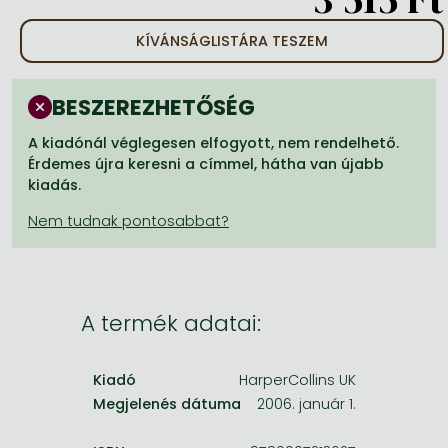
Frieren manga
KÍVÁNSÁGLISTÁRA TESZEM
Bleach manga
One-Punch Man manga
BESZEREZHETŐSÉG
A kiadónál véglegesen elfogyott, nem rendelhető.
Érdemes újra keresni a címmel, hátha van újabb
kiadás.
A termék adatai:
Kiadó
HarperCollins UK
Megjelenés dátuma
2006. január 1.