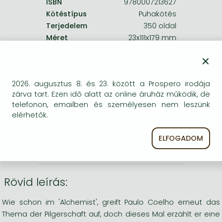
ISBN
9780007213627
Kötéstípus
Puhakötés
Terjedelem
350 oldal
Méret
23x111x179 mm
Súly
210 g
×
Nyelv
angol
0
2026. augusztus 8. és 23. között a Prospero irodája
zárva tart. Ezen idő alatt az online áruház működik, de
Kategóriák
telefonon, emailben és személyesen nem leszünk
elérhetők.
Angol-német
ELFOGADOM
További könyvek
Rövid leírás:
Wie schon im 'Alchemist', greift Paulo Coelho erneut das
Thema der Pilgerschaft auf, doch dieses Mal erzählt er eine