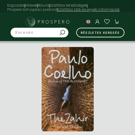
Kapcsolat
Hírlevél
Rólunk
Szállítási lehetőségek
Prospero könyvpiaci podcast
PROSPERO
RÉSZLETES KERESÉS