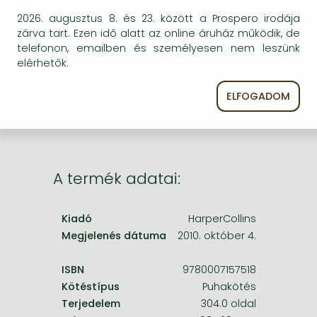
Frieren manga
BESZEREZHETŐSÉG
2026. augusztus 8. és 23. között a Prospero irodája
Bleach manga
zárva tart. Ezen idő alatt az online áruház működik, de
Bizonytalan a beszerezhetőség. Érdemes még
telefonon, emailben és személyesen nem leszünk
egyszer keresni szerzővel és címmel. Ha nem talál
One-Punch Man manga
elérhetők.
másik, kapható kiadást, forduljon
ügyfélszolgálatunkhoz!
ELFOGADOM
A termék adatai:
Kiadó
HarperCollins
Megjelenés dátuma
2010. október 4.
ISBN
9780007157518
Kötéstípus
Puhakötés
Terjedelem
304.0 oldal