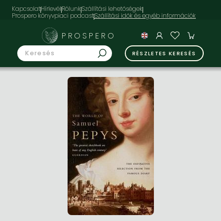
Kapcsolat
Hírlevél
Rólunk
Szállítási lehetőségek
Prospero könyvpiaci podcast
PROSPERO
RÉSZLETES KERESÉS