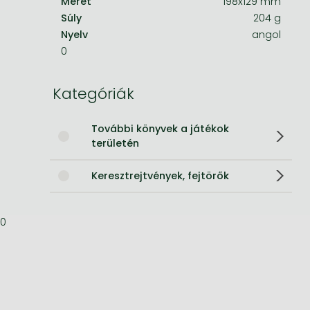
Méret
198x129 mm
Súly
204 g
Bleach manga
Nyelv
angol
One-Punch Man manga
0
Kategóriák
További könyvek a játékok
területén
Keresztrejtvények, fejtörők
0