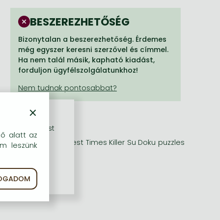
BESZEREZHETŐSÉG
Bizonytalan a beszerezhetőség. Érdemes
még egyszer keresni szerzővel és címmel.
Ha nem talál másik, kapható kiadást,
forduljon ügyfélszolgálatunkhoz!
×
rű szolgáltatást
dő alatt az
ction of 200 of the best Times Killer Su Doku puzzles
em leszünk
FOGADOM