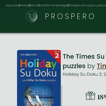
Kapcsolat
Hírlevél
Rólunk
Szállítási lehetőségek
Prospero könyvpiaci podca
PROSPERO
The Times Su 
puzzles
by
Ti
Holiday Su Doku 2: 2
18