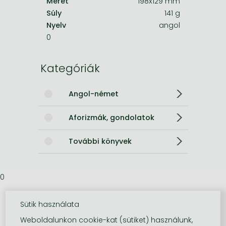
Méret
198x129 mm
Súly
141 g
Nyelv
angol
0
Kategóriák
Angol-német
Aforizmák, gondolatok
További könyvek
0
Sütik használata
Weboldalunkon cookie-kat (sütiket) használunk,