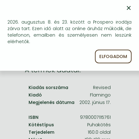
Frieren manga
×
Bizonytalan a beszerezhetőség. Érdemes még
Bleach manga
egyszer keresni szerzővel és címmel. Ha nem talál
másik, kapható kiadást, forduljon
2026. augusztus 8. és 23. között a Prospero irodája
One-Punch Man manga
ügyfélszolgálatunkhoz!
zárva tart. Ezen idő alatt az online áruház működik, de
telefonon, emailben és személyesen nem leszünk
elérhetők.
ELFOGADOM
A termék adatai:
Kiadás sorszáma
Revised
Kiadó
Flamingo
Megjelenés dátuma
2002. június 17.
ISBN
9780007115761
Kötéstípus
Puhakötés
Terjedelem
160.0 oldal