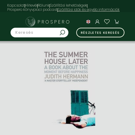
Kapcsolat
Hírlevél
Rólunk
Szállítási lehetőségek
Prospero könyvpiaci podcast
PROSPERO
RÉSZLETES KERESÉS