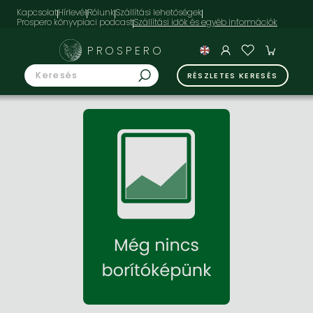
Kapcsolat
Hírlevél
Rólunk
Szállítási lehetőségek
Prospero könyvpiaci podcast
PROSPERO
RÉSZLETES KERESÉS