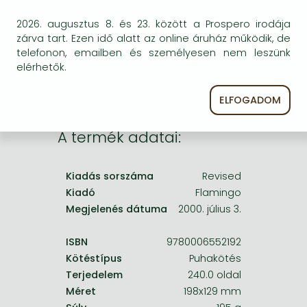
Frieren manga
egyszer keresni szerzővel és címmel. Ha nem talál
2026. augusztus 8. és 23. között a Prospero irodája
másik, kapható kiadást, forduljon
Bleach manga
zárva tart. Ezen idő alatt az online áruház működik, de
ügyfélszolgálatunkhoz!
telefonon, emailben és személyesen nem leszünk
One-Punch Man manga
elérhetők.
ELFOGADOM
A termék adatai:
Kiadás sorszáma
Revised
Kiadó
Flamingo
Megjelenés dátuma
2000. július 3.
ISBN
9780006552192
Kötéstípus
Puhakötés
Terjedelem
240.0 oldal
Méret
198x129 mm