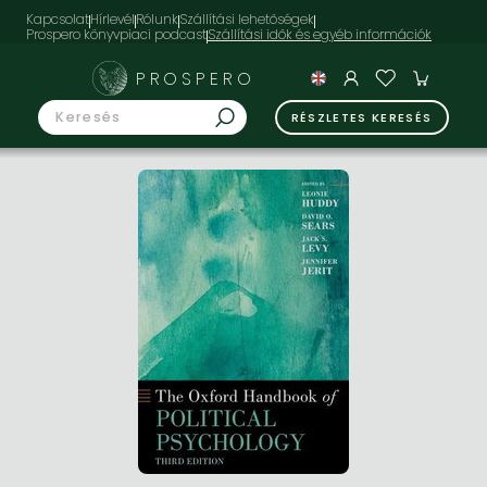
Kapcsolat
Hírlevél
Rólunk
Szállítási lehetőségek
Prospero könyvpiaci podcast
PROSPERO
RÉSZLETES KERESÉS