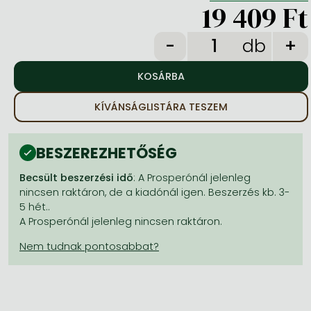
Frieren manga
19 409 Ft
Bleach manga
db
One-Punch Man manga
KÍVÁNSÁGLISTÁRA TESZEM
BESZEREZHETŐSÉG
Becsült beszerzési idő
: A Prosperónál jelenleg
nincsen raktáron, de a kiadónál igen. Beszerzés kb. 3-
5 hét..
A Prosperónál jelenleg nincsen raktáron.