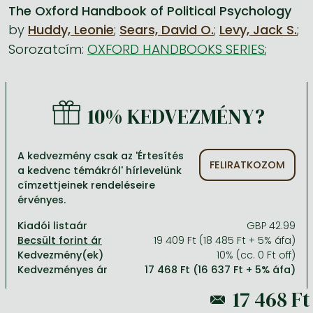
The Oxford Handbook of Political Psychology
by
Huddy, Leonie
;
Sears, David O.
;
Levy, Jack S.
;
Minden készletes könyv
Képregény, manga
Krasznahorkai László könyvek
Művészetek
Számítástechnika, információs technológia
Sorozatcím:
OXFORD HANDBOOKS SERIES
;
Képregény, manga
Krimi, bűnügyi, thriller
Kertész Imre könyvek angolul és németül
Család, gyermeknevelés, egészség
Gazdaság, üzlet
Krimi, bűnügyi, thriller
Fantasy
Esterházy Péter könyvek
Nyelvkönyvek, szótárak
Mérnöki tudományok
Fantasy
Irodalom
Szabó Magda könyvek angolul és németül
Hobbi, szabadidő
Humán tudományok
10% KEDVEZMÉNY?
Romantika
Romantika
David Szalay könyvek
Ezotéria
Orvostudomány, állatorvostudomány és gyógyszerészet
A kedvezmény csak az 'Értesítés
Jujutsu Kaisen manga sorozat
Tóth Krisztina könyvek angolul és németül
Sport, játék
Természettudományok
FELIRATKOZOM
a kedvenc témákról' hírlevelünk
címzettjeinek rendeléseire
One Piece manga
Nádas Péter könyvek angolul és németül
Utazás
Általános kézikönyvek, enciklopédiák
érvényes.
Vagabond manga
Bessel van der Kolk könyvek
Vallás
Kiadói listaár
GBP 42.99
Ana Huang könyvek
Dian Fossey könyvek
Társadalomtudományok
19 409 Ft (18 485 Ft + 5% áfa)
Kedvezmény(ek)
10% (cc. 0 Ft off)
Trónok harca könyvek
Tankönyv, segédkönyv
Kedvezményes ár
17 468 Ft (16 637 Ft + 5% áfa)
Stephen King könyvek
Richard Dawkins könyvek