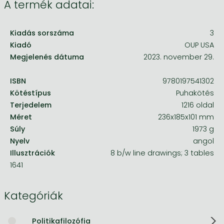
A termék adatai:
Kiadás sorszáma
3
Kiadó
OUP USA
Megjelenés dátuma
2023. november 29.
ISBN
9780197541302
Kötéstípus
Puhakötés
Terjedelem
1216 oldal
Méret
236x185x101 mm
Súly
1973 g
Nyelv
angol
Illusztrációk
8 b/w line drawings; 3 tables
1641
Kategóriák
Politikafilozófia