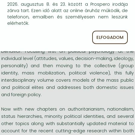
the field. Chapter authors draw on theory and research on
2026. augusztus 8. és 23. között a Prospero irodája
biopsychology, neuroscience, personality,
zárva tart. Ezen idő alatt az online áruház működik, de
psychopathology, evolutionary psychology, social
telefonon, emailben és személyesen nem leszünk
psychology, developmental psychology, cognitive
elérhetők.
psychology, and intergroup relations. Some chapters
address the political psychology of political elites, while
ELFOGADOM
other chapters deal with the dynamics of mass political
behavior. Focusing first on political psychology at the
individual level (attitudes, values, decision-making, ideology,
personality) and then moving to the collective (group
identity, mass mobilization, political violence), this fully
interdisciplinary volume covers models of the mass public
and political elites and addresses both domestic issues
and foreign policy.
Now with new chapters on authoritarianism, nationalism,
status hierarchies, minority political identities, and several
other topics along with substantially updated material to
account for the recent cutting-edge research within both