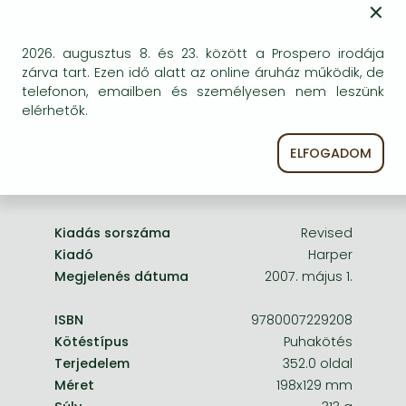
×
Frieren manga
egyszer keresni szerzővel és címmel. Ha nem talál
másik, kapható kiadást, forduljon
Bleach manga
2026. augusztus 8. és 23. között a Prospero irodája
ügyfélszolgálatunkhoz!
One-Punch Man manga
zárva tart. Ezen idő alatt az online áruház működik, de
telefonon, emailben és személyesen nem leszünk
elérhetők.
ELFOGADOM
A termék adatai:
Kiadás sorszáma
Revised
Kiadó
Harper
Megjelenés dátuma
2007. május 1.
ISBN
9780007229208
Kötéstípus
Puhakötés
Terjedelem
352.0 oldal
Méret
198x129 mm