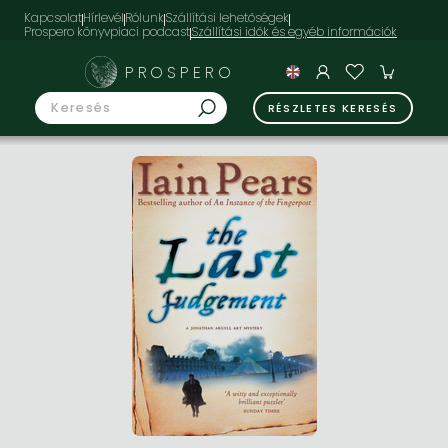
Kapcsolat
Hírlevél
Rólunk
Szállítási lehetőségek
Prospero könyvpiaci podcast
PROSPERO
RÉSZLETES KERESÉS