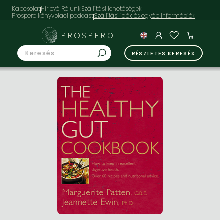
Kapcsolat
Hírlevél
Rólunk
Szállítási lehetőségek
Prospero könyvpiaci podcast
PROSPERO
RÉSZLETES KERESÉS