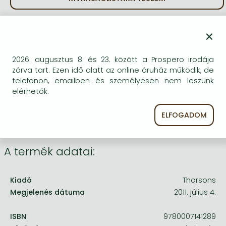
Frieren manga
Bleach manga
BESZEREZHETŐSÉG
×
One-Punch Man manga
Bizonytalan a beszerezhetőség. Érdemes még
2026. augusztus 8. és 23. között a Prospero irodája
egyszer keresni szerzővel és címmel. Ha nem talál
zárva tart. Ezen idő alatt az online áruház működik, de
másik, kapható kiadást, forduljon
telefonon, emailben és személyesen nem leszünk
ügyfélszolgálatunkhoz!
elérhetők.
ELFOGADOM
A termék adatai:
Kiadó
Thorsons
Megjelenés dátuma
2011. július 4.
ISBN
9780007141289