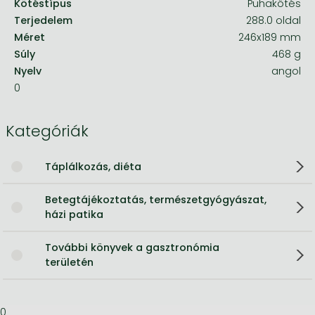
Kötéstípus
Puhakötés
Terjedelem
288.0 oldal
Méret
246x189 mm
Súly
468 g
Nyelv
angol
0
Kategóriák
Táplálkozás, diéta
Betegtájékoztatás, természetgyógyászat,
házi patika
További könyvek a gasztronómia
területén
0