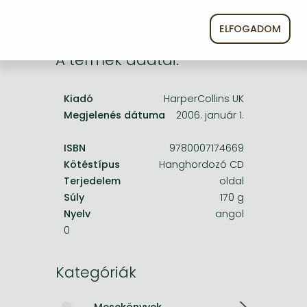
Frieren manga
ELFOGADOM
Bleach manga
One-Punch Man manga
A termék adatai:
Kiadó
HarperCollins UK
Megjelenés dátuma
2006. január 1.
ISBN
9780007174669
Kötéstípus
Hanghordozó CD
Terjedelem
oldal
Súly
170 g
Nyelv
angol
0
Kategóriák
Mesekönyvek