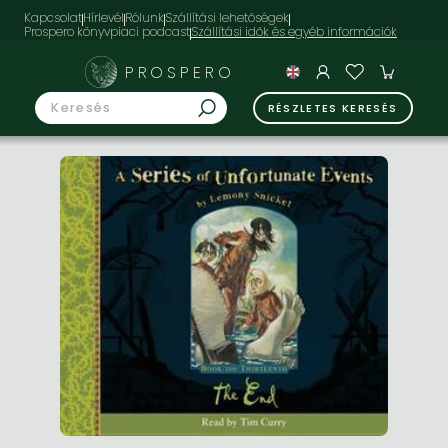
Kapcsolat
Hírlevél
Rólunk
Szállítási lehetőségek
Prospero könyvpiaci podcast
PROSPERO
RÉSZLETES KERESÉS