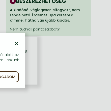
BESZEREZHETŐSÉG
A kiadónál véglegesen elfogyott, nem
rendelhető. Érdemes újra keresni a
címmel, hátha van újabb kiadás.
×
rű szolgáltatást
dő alatt az
em leszünk
FOGADOM