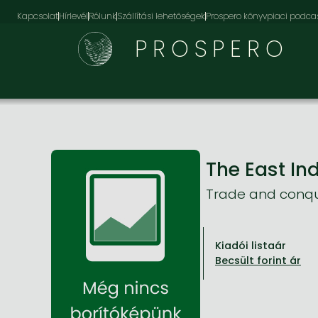
Kapcsolat
Hírlevél
Rólunk
Szállítási lehetőségek
Prospero könyvpiaci podca
PROSPERO
The East I
Trade and conqu
Kiadói listaár