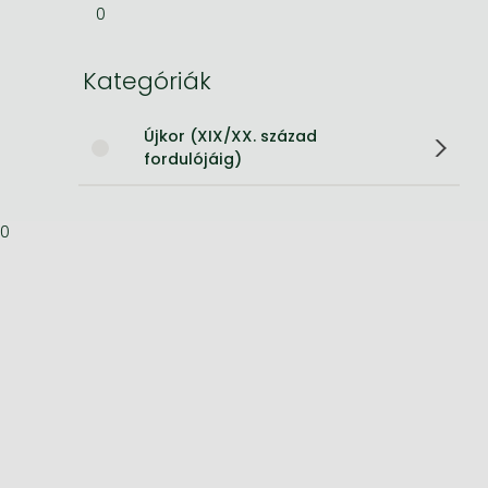
0
Bleach manga
Kategóriák
One-Punch Man manga
Újkor (XIX/XX. század
fordulójáig)
0