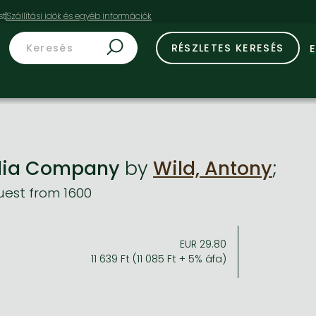
st
RÉSZLETES KERESÉS
ndia Company
by
Wild, Antony
;
est from 1600
EUR 29.80
11 639 Ft (11 085 Ft + 5% áfa)