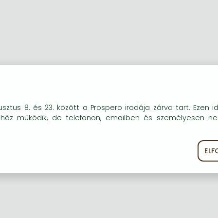
okie-kat (sütiket) használunk, melyek célja, hogy teljesebb kö
sztus 8. és 23. között a Prospero irodája zárva tart. Ezen i
óink részére.
uház működik, de telefonon, emailben és személyesen n
EL
ékoztató
Süti szabályzat