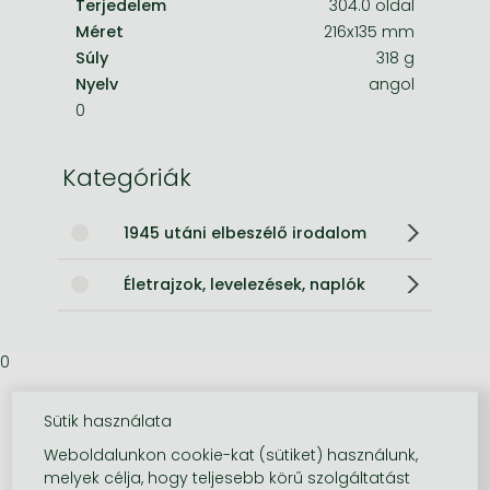
Terjedelem
304.0 oldal
Méret
216x135 mm
Súly
318 g
Nyelv
angol
0
Kategóriák
1945 utáni elbeszélő irodalom
Életrajzok, levelezések, naplók
0
Sütik használata
Weboldalunkon cookie-kat (sütiket) használunk,
melyek célja, hogy teljesebb körű szolgáltatást