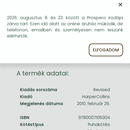
Frieren manga
×
BESZEREZHETŐSÉG
Bleach manga
Bizonytalan a beszerezhetőség. Érdemes még
2026. augusztus 8. és 23. között a Prospero irodája
egyszer keresni szerzővel és címmel. Ha nem talál
One-Punch Man manga
zárva tart. Ezen idő alatt az online áruház működik, de
másik, kapható kiadást, forduljon
telefonon, emailben és személyesen nem leszünk
ügyfélszolgálatunkhoz!
elérhetők.
ELFOGADOM
A termék adatai:
Kiadás sorszáma
Revised
Kiadó
HarperCollins
Megjelenés dátuma
2010. február 26.
ISBN
9780007105304
Kötéstípus
Puhakötés