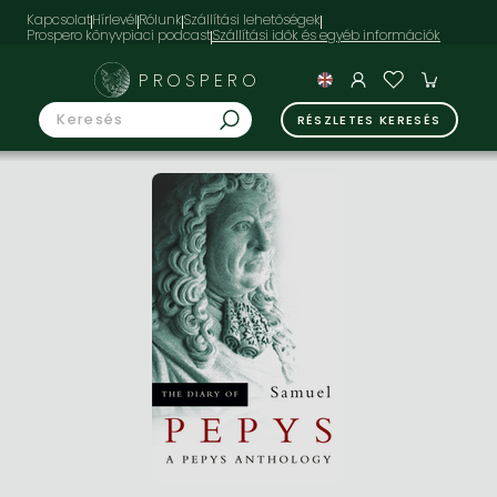
Kapcsolat
Hírlevél
Rólunk
Szállítási lehetőségek
Prospero könyvpiaci podcast
PROSPERO
RÉSZLETES KERESÉS