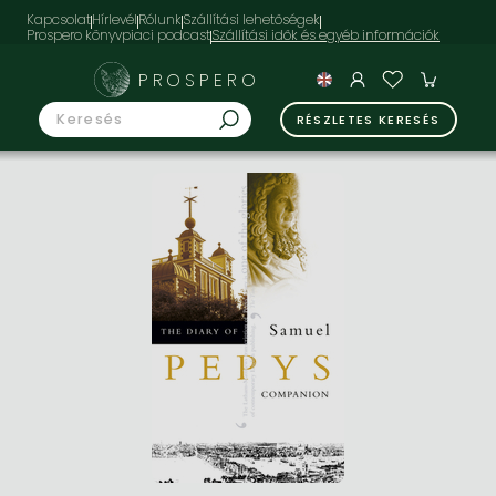
Kapcsolat
Hírlevél
Rólunk
Szállítási lehetőségek
Prospero könyvpiaci podcast
PROSPERO
RÉSZLETES KERESÉS