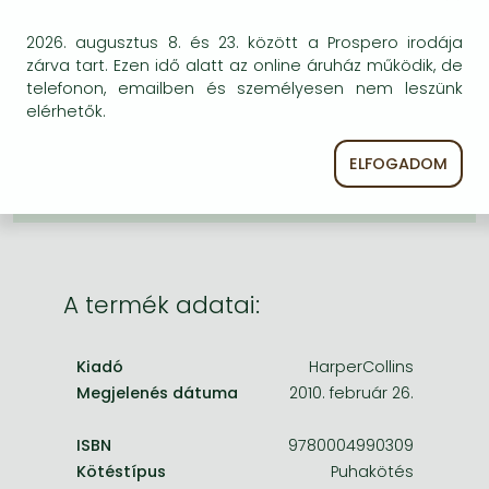
Frieren manga
BESZEREZHETŐSÉG
2026. augusztus 8. és 23. között a Prospero irodája
Bleach manga
zárva tart. Ezen idő alatt az online áruház működik, de
Bizonytalan a beszerezhetőség. Érdemes még
One-Punch Man manga
telefonon, emailben és személyesen nem leszünk
egyszer keresni szerzővel és címmel. Ha nem talál
elérhetők.
másik, kapható kiadást, forduljon
ügyfélszolgálatunkhoz!
ELFOGADOM
A termék adatai:
Kiadó
HarperCollins
Megjelenés dátuma
2010. február 26.
ISBN
9780004990309
Kötéstípus
Puhakötés