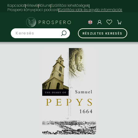
Kapcsolat
Hírlevél
Rólunk
Szállítási lehetőségek
Prospero könyvpiaci podcast
PROSPERO
RÉSZLETES KERESÉS