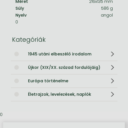
Méret
216x135 mm
Súly
586 g
Nyelv
angol
0
Kategóriák
1945 utáni elbeszélő irodalom
Újkor (XIX/XX. század fordulójáig)
Európa történelme
Életrajzok, levelezések, naplók
0