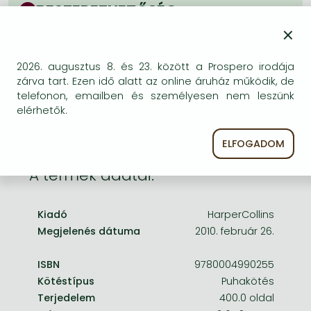
Frieren manga
BESZEREZHETŐSÉG
×
Bleach manga
Bizonytalan a beszerezhetőség. Érdemes még
egyszer keresni szerzővel és címmel. Ha nem talál
One-Punch Man manga
másik, kapható kiadást, forduljon
2026. augusztus 8. és 23. között a Prospero irodája
ügyfélszolgálatunkhoz!
zárva tart. Ezen idő alatt az online áruház működik, de
telefonon, emailben és személyesen nem leszünk
elérhetők.
ELFOGADOM
A termék adatai:
Kiadó
HarperCollins
Megjelenés dátuma
2010. február 26.
ISBN
9780004990255
Kötéstípus
Puhakötés
Terjedelem
400.0 oldal