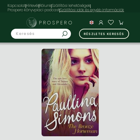
Kapcsolat
Hírlevél
Rólunk
Szállítási lehetőségek
Prospero könyvpiaci podcast
PROSPERO
RÉSZLETES KERESÉS