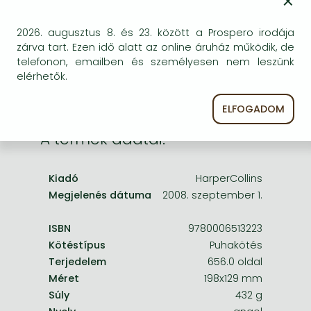
×
Frieren manga
egyszer keresni szerzővel és címmel. Ha nem talál
másik, kapható kiadást, forduljon
Bleach manga
2026. augusztus 8. és 23. között a Prospero irodája
ügyfélszolgálatunkhoz!
zárva tart. Ezen idő alatt az online áruház működik, de
One-Punch Man manga
telefonon, emailben és személyesen nem leszünk
elérhetők.
ELFOGADOM
A termék adatai:
Kiadó
HarperCollins
Megjelenés dátuma
2008. szeptember 1.
ISBN
9780006513223
Kötéstípus
Puhakötés
Terjedelem
656.0 oldal
Méret
198x129 mm
Súly
432 g