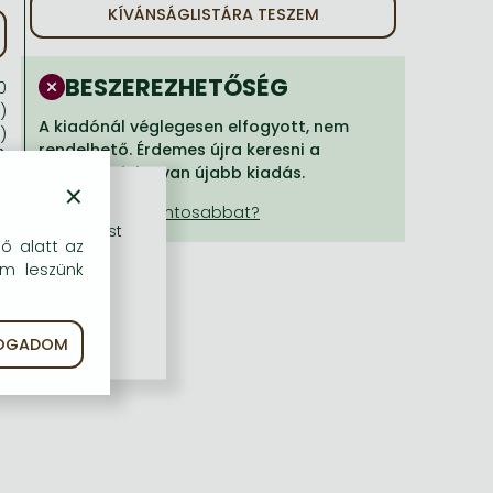
KÍVÁNSÁGLISTÁRA TESZEM
BESZEREZHETŐSÉG
0
)
A kiadónál véglegesen elfogyott, nem
)
rendelhető. Érdemes újra keresni a
)
címmel, hátha van újabb kiadás.
×
rű szolgáltatást
dő alatt az
em leszünk
FOGADOM