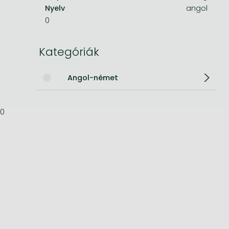
Nyelv
angol
Bleach manga
0
One-Punch Man manga
Kategóriák
Angol-német
0