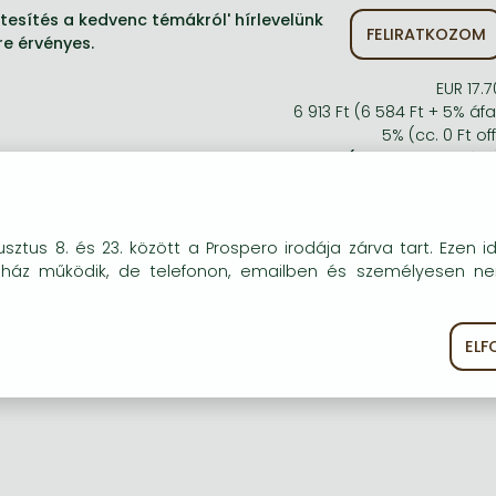
tesítés a kedvenc témákról' hírlevelünk
FELIRATKOZOM
re érvényes.
EUR 17.7
6 913 Ft (6 584 Ft + 5% áfa
5% (cc. 0 Ft off
6 568 Ft (6 255 Ft + 5% áfa
okie-kat (sütiket) használunk, melyek célja, hogy teljesebb kö
sztus 8. és 23. között a Prospero irodája zárva tart. Ezen i
óink részére.
uház működik, de telefonon, emailben és személyesen n
EL
ékoztató
Süti szabályzat