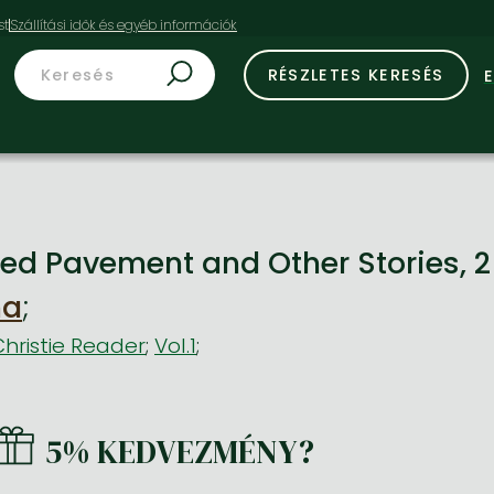
st
RÉSZLETES KERESÉS
ned Pavement and Other Stories,
ha
;
hristie Reader
;
Vol.1
;
5% KEDVEZMÉNY?