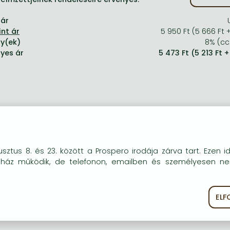
aár
5 950 Ft (5 666 Ft 
y(ek)
8% (cc.
yes ár
5 473 Ft (5 213 Ft 
okie-kat (sütiket) használunk, melyek célja, hogy teljesebb kö
sztus 8. és 23. között a Prospero irodája zárva tart. Ezen i
óink részére.
uház működik, de telefonon, emailben és személyesen n
EL
ékoztató
Süti szabályzat