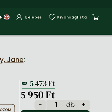
Belépés
Kívánságlista
y, Jane
;
5 950 Ft
db
TKOZOM