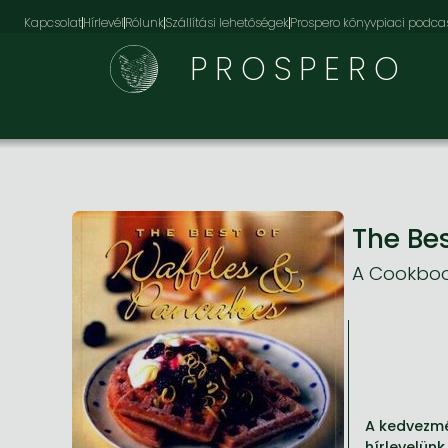
Kapcsolat
Hírlevél
Rólunk
Szállítási lehetőségek
Prospero könyvpiaci podca
PROSPERO
The Be
A Cookbo
A kedvezmé
hírlevelünk