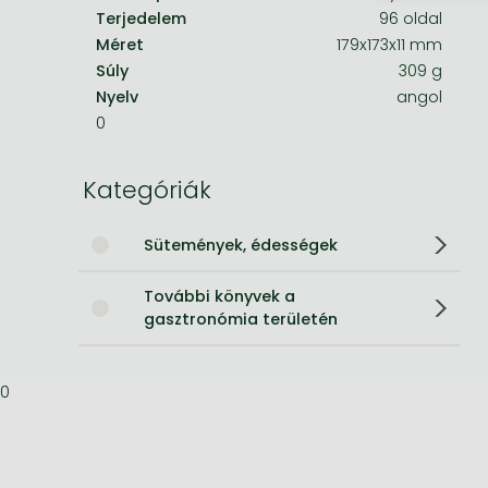
Terjedelem
96 oldal
Bleach manga
Méret
179x173x11 mm
Súly
309 g
One-Punch Man manga
Nyelv
angol
0
Kategóriák
Sütemények, édességek
További könyvek a
gasztronómia területén
0