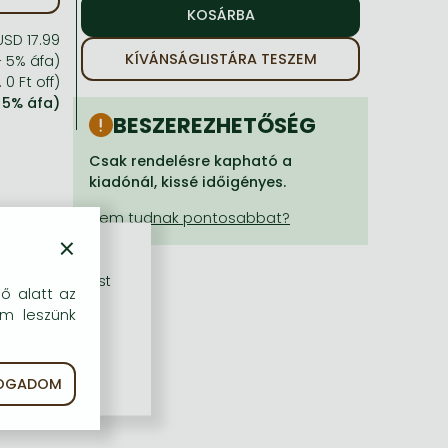
USD 17.99
KÍVÁNSÁGLISTÁRA TESZEM
+ 5% áfa)
 0 Ft off)
+ 5% áfa)
BESZEREZHETŐSÉG
Csak rendelésre kapható a
kiadónál, kissé időigényes.
×
rű szolgáltatást
dő alatt az
em leszünk
FOGADOM