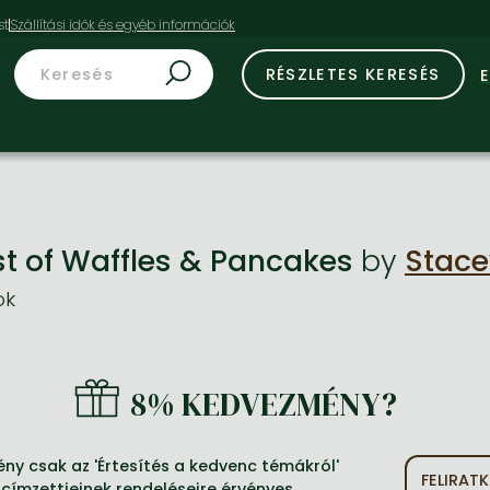
st
RÉSZLETES KERESÉS
st of Waffles & Pancakes
by
Stace
ok
8% KEDVEZMÉNY?
ny csak az 'Értesítés a kedvenc témákról'
FELIRA
 címzettjeinek rendeléseire érvényes.