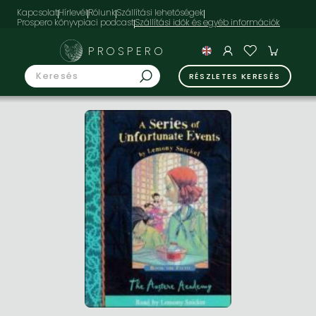
Kapcsolat
Hírlevél
Rólunk
Szállítási lehetőségek
Prospero könyvpiaci podcast
PROSPERO
RÉSZLETES KERESÉS