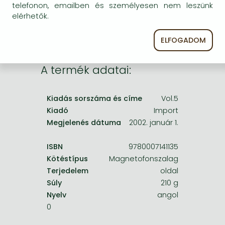
kiadás.
Frieren manga
telefonon, emailben és személyesen nem leszünk
elérhetők.
Bleach manga
One-Punch Man manga
ELFOGADOM
A termék adatai:
Kiadás sorszáma és címe
Vol.5
Kiadó
Import
Megjelenés dátuma
2002. január 1.
ISBN
9780007141135
Kötéstípus
Magnetofonszalag
Terjedelem
oldal
Súly
210 g
Nyelv
angol
0