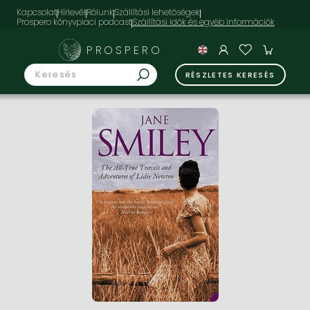
Kapcsolat
Hírlevél
Rólunk
Szállítási lehetőségek
Prospero könyvpiaci podcast
PROSPERO
RÉSZLETES KERESÉS