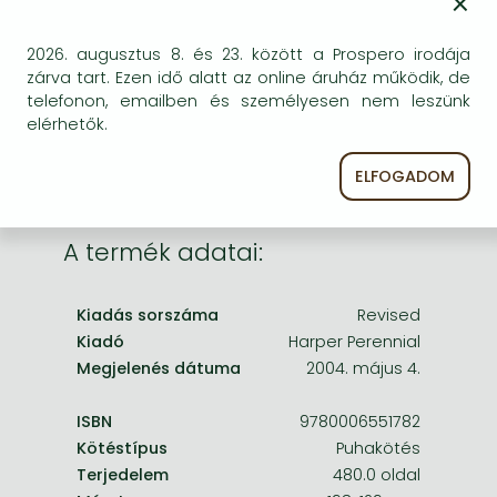
×
Frieren manga
Bizonytalan a beszerezhetőség. Érdemes még
Bleach manga
egyszer keresni szerzővel és címmel. Ha nem talál
2026. augusztus 8. és 23. között a Prospero irodája
másik, kapható kiadást, forduljon
zárva tart. Ezen idő alatt az online áruház működik, de
One-Punch Man manga
ügyfélszolgálatunkhoz!
telefonon, emailben és személyesen nem leszünk
elérhetők.
ELFOGADOM
A termék adatai:
Kiadás sorszáma
Revised
Kiadó
Harper Perennial
Megjelenés dátuma
2004. május 4.
ISBN
9780006551782
Kötéstípus
Puhakötés
Terjedelem
480.0 oldal