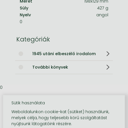
Méret
198x129 mm
Súly
427 g
Nyelv
angol
0
Kategóriák
1945 utáni elbeszélő irodalom
További könyvek
0
Sütik használata
Weboldalunkon cookie-kat (sütiket) használunk,
melyek célja, hogy teljesebb körű szolgáltatást
nyújtsunk látogatóink részére.