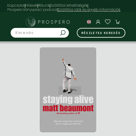
Kapcsolat
Hírlevél
Rólunk
Szállítási lehetőségek
Prospero könyvpiaci podcast
PROSPERO
RÉSZLETES KERESÉS