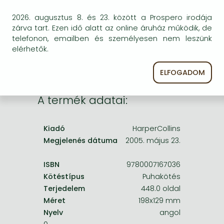
Frieren manga
egyszer keresni szerzővel és címmel. Ha nem talál
2026. augusztus 8. és 23. között a Prospero irodája
másik, kapható kiadást, forduljon
Bleach manga
zárva tart. Ezen idő alatt az online áruház működik, de
ügyfélszolgálatunkhoz!
telefonon, emailben és személyesen nem leszünk
One-Punch Man manga
elérhetők.
ELFOGADOM
A termék adatai:
Kiadó
HarperCollins
Megjelenés dátuma
2005. május 23.
ISBN
9780007167036
Kötéstípus
Puhakötés
Terjedelem
448.0 oldal
Méret
198x129 mm
Nyelv
angol