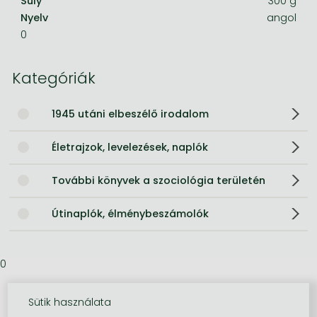
Súly
300 g
Nyelv
angol
0
Kategóriák
1945 utáni elbeszélő irodalom
Életrajzok, levelezések, naplók
További könyvek a szociológia területén
Útinaplók, élménybeszámolók
0
Sütik használata