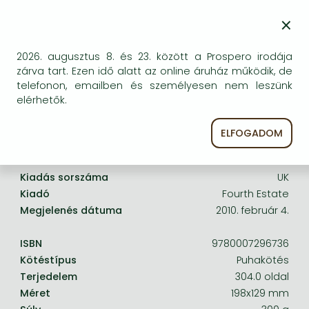
Frieren manga
egyszer keresni szerzővel és címmel. Ha nem talál
×
másik, kapható kiadást, forduljon
Bleach manga
ügyfélszolgálatunkhoz!
One-Punch Man manga
2026. augusztus 8. és 23. között a Prospero irodája
zárva tart. Ezen idő alatt az online áruház működik, de
telefonon, emailben és személyesen nem leszünk
elérhetők.
ELFOGADOM
A termék adatai:
Kiadás sorszáma
UK
Kiadó
Fourth Estate
Megjelenés dátuma
2010. február 4.
ISBN
9780007296736
Kötéstípus
Puhakötés
Terjedelem
304.0 oldal
Méret
198x129 mm