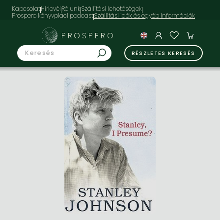
Kapcsolat
Hírlevél
Rólunk
Szállítási lehetőségek
Prospero könyvpiaci podcast
PROSPERO
RÉSZLETES KERESÉS