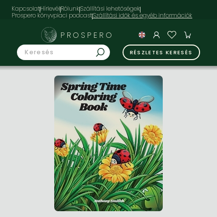
Kapcsolat
Hírlevél
Rólunk
Szállítási lehetőségek
Prospero könyvpiaci podcast
PROSPERO
RÉSZLETES KERESÉS