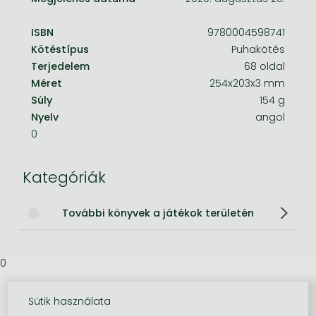
ISBN
9780004598741
Kötéstípus
Puhakötés
Terjedelem
68 oldal
Méret
254x203x3 mm
Súly
154 g
Nyelv
angol
0
Kategóriák
További könyvek a játékok területén
0
Sütik használata