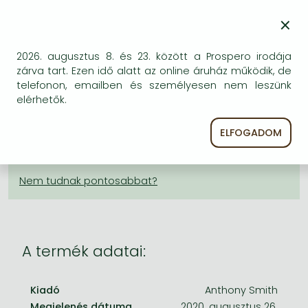
2 960 Ft
Frieren manga
×
Bleach manga
KÍVÁNSÁGLISTÁRA TESZEM
One-Punch Man manga
2026. augusztus 8. és 23. között a Prospero irodája
zárva tart. Ezen idő alatt az online áruház működik, de
BESZEREZHETŐSÉG
telefonon, emailben és személyesen nem leszünk
elérhetők.
Bizonytalan a beszerezhetőség. Érdemes még
egyszer keresni szerzővel és címmel. Ha nem talál
ELFOGADOM
másik, kapható kiadást, forduljon
ügyfélszolgálatunkhoz!
A termék adatai:
Kiadó
Anthony Smith
Megjelenés dátuma
2020. augusztus 26.