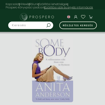
Kapcsolat
Hírlevél
Rólunk
Szállítási lehetőségek
Prospero könyvpiaci podcast
PROSPERO
RÉSZLETES KERESÉS