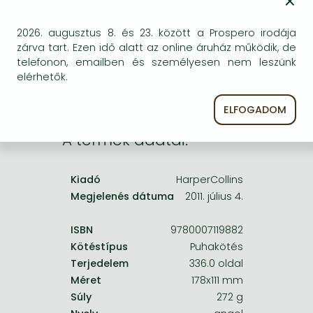
×
Frieren manga
egyszer keresni szerzővel és címmel. Ha nem talál
másik, kapható kiadást, forduljon
Bleach manga
2026. augusztus 8. és 23. között a Prospero irodája
ügyfélszolgálatunkhoz!
zárva tart. Ezen idő alatt az online áruház működik, de
One-Punch Man manga
telefonon, emailben és személyesen nem leszünk
elérhetők.
ELFOGADOM
A termék adatai:
Kiadó
HarperCollins
Megjelenés dátuma
2011. július 4.
ISBN
9780007119882
Kötéstípus
Puhakötés
Terjedelem
336.0 oldal
Méret
178x111 mm
Súly
272 g