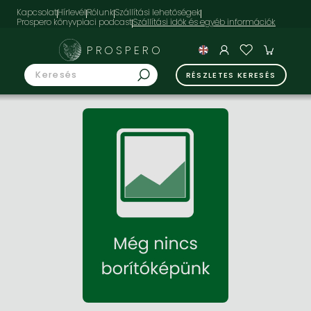
Kapcsolat
Hírlevél
Rólunk
Szállítási lehetőségek
Prospero könyvpiaci podcast
PROSPERO
RÉSZLETES KERESÉS