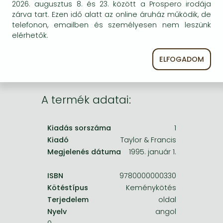
Frieren manga
2026. augusztus 8. és 23. között a Prospero irodája
egyszer keresni szerzővel és címmel. Ha nem talál
zárva tart. Ezen idő alatt az online áruház működik, de
másik, kapható kiadást, forduljon
Bleach manga
telefonon, emailben és személyesen nem leszünk
ügyfélszolgálatunkhoz!
elérhetők.
One-Punch Man manga
ELFOGADOM
A termék adatai:
Kiadás sorszáma
1
Kiadó
Taylor & Francis
Megjelenés dátuma
1995. január 1.
ISBN
9780000000330
Kötéstípus
Keménykötés
Terjedelem
oldal
Nyelv
angol