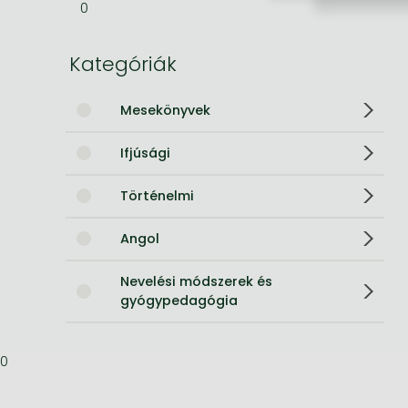
0
Bleach manga
Kategóriák
One-Punch Man manga
Mesekönyvek
Ifjúsági
Történelmi
Angol
Nevelési módszerek és
gyógypedagógia
0