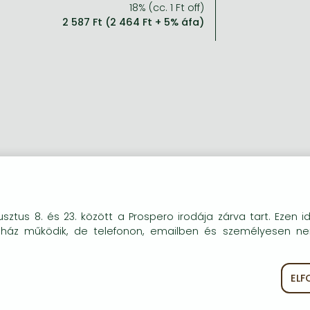
18% (cc. 1 Ft off)
2 587 Ft (2 464 Ft + 5% áfa)
okie-kat (sütiket) használunk, melyek célja, hogy teljesebb kö
sztus 8. és 23. között a Prospero irodája zárva tart. Ezen i
óink részére.
uház működik, de telefonon, emailben és személyesen n
EL
ékoztató
Süti szabályzat