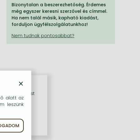
Bizonytalan a beszerezhetőség. Érdemes
még egyszer keresni szerzővel és címmel.
Ha nem talál másik, kapható kiadást,
forduljon ügyfélszolgálatunkhoz!
×
rű szolgáltatást
dő alatt az
em leszünk
FOGADOM