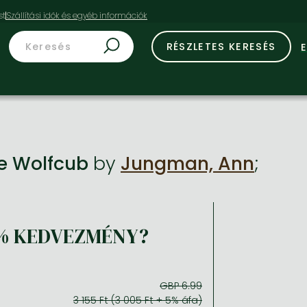
st
RÉSZLETES KERESÉS
e Wolfcub
by
Jungman, Ann
;
% KEDVEZMÉNY?
GBP 6.99
3 155 Ft (3 005 Ft + 5% áfa)