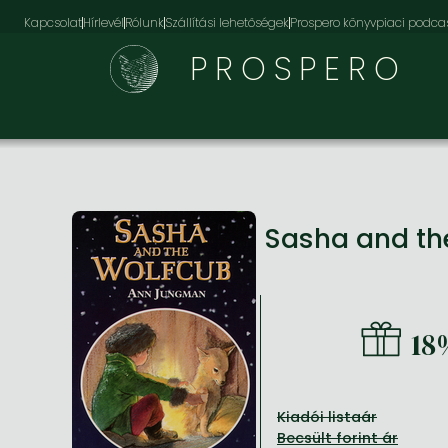
Kapcsolat
Hírlevél
Rólunk
Szállítási lehetőségek
Prospero könyvpiaci podca
PROSPERO
Sasha and th
18
Kiadói listaár