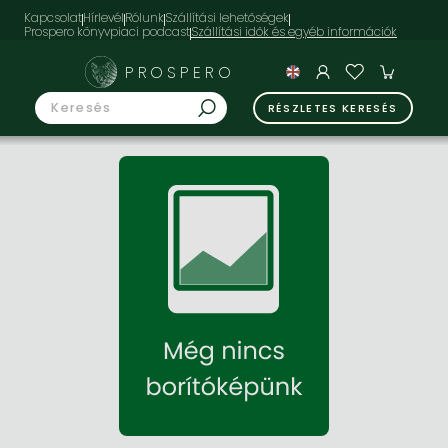
Kapcsolat
Hírlevél
Rólunk
Szállítási lehetőségek
Prospero könyvpiaci podcast
PROSPERO
RÉSZLETES KERESÉS