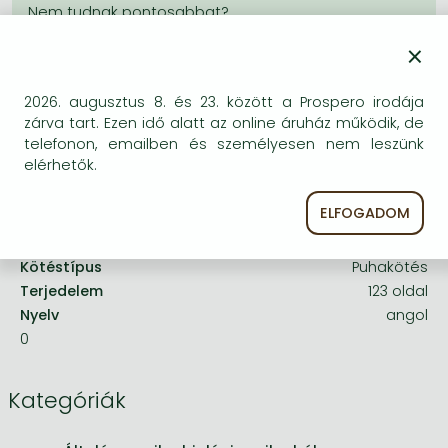
Frieren manga
Bleach manga
×
One-Punch Man manga
2026. augusztus 8. és 23. között a Prospero irodája
A termék adatai:
zárva tart. Ezen idő alatt az online áruház működik, de
telefonon, emailben és személyesen nem leszünk
elérhetők.
Kiadó
CAB International
Megjelenés dátuma
1987. január 1.
ELFOGADOM
ISBN
9780000000828
Kötéstípus
Puhakötés
Terjedelem
123 oldal
Nyelv
angol
0
Kategóriák