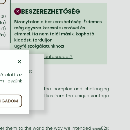
BESZEREZHETŐSÉG
.00
Bizonytalan a beszerezhetőség. Érdemes
áfa)
még egyszer keresni szerzővel és
off)
címmel. Ha nem talál másik, kapható
fa)
kiadást, forduljon
ügyfélszolgálatunkhoz!
×
rű szolgáltatást
dő alatt az
em leszünk
e offers insight into the complex and challenging
uide through global politics from the unique vantage
FOGADOM
t.
liver them to the world the way we intended &&&8211;