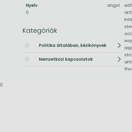
Nyelv
angol
wit
Bleach manga
0
ant
int
One-Punch Man manga
ste
Kategóriák
occ
way
Politika általában, kézikönyvek
asp
str
Nemzetközi kapcsolatok
ant
tho
0