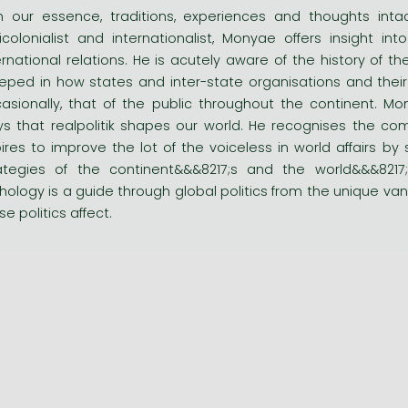
h our essence, traditions, experiences and thoughts in
icolonialist and internationalist, Monyae offers insight i
ernational relations. He is acutely aware of the history of th
eped in how states and inter-state organisations and their l
asionally, that of the public throughout the continent. Mo
s that realpolitik shapes our world. He recognises the com
ires to improve the lot of the voiceless in world affairs by
ategies of the continent&&&8217;s and the world&&&821
hology is a guide through global politics from the unique va
se politics affect.