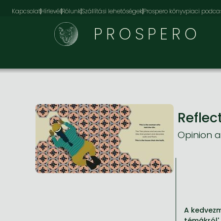
Kapcsolat
Hírlevél
Rólunk
Szállítási lehetőségek
Prospero könyvpiaci podca
PROSPERO
Reflec
Opinion a
A kedvezm
témákról' 