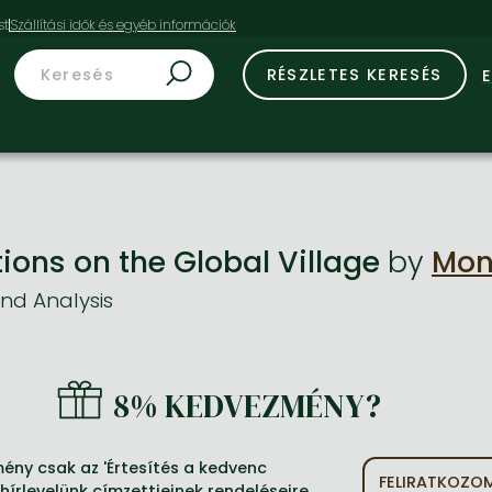
st
RÉSZLETES KERESÉS
tions on the Global Village
by
Mon
nd Analysis
8% KEDVEZMÉNY?
ény csak az 'Értesítés a kedvenc
FELIRATKOZO
hírlevelünk címzettjeinek rendeléseire