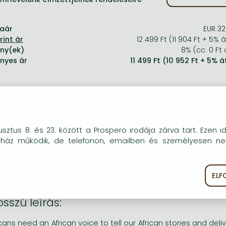
taár
EUR 32
12 499 Ft (11 904 Ft + 5% 
ny(ek)
8% (cc. 0 Ft 
nyes ár
11 499 Ft (10 952 Ft + 5% á
okie-kat (sütiket) használunk, melyek célja, hogy teljesebb kö
sztus 8. és 23. között a Prospero irodája zárva tart. Ezen i
vid leírás:
óink részére.
uház működik, de telefonon, emailben és személyesen n
ommitted anticolonialist and internationalist, David Monya
rain of African international relations. This anthology is a g
EL
ékoztató
Süti szabályzat
nt of the individuals and communities that those politics affec
sszú leírás:
icans need an African voice to tell our African stories and de