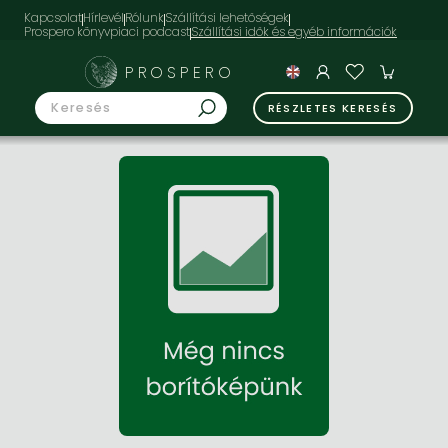
Kapcsolat
Hírlevél
Rólunk
Szállítási lehetőségek
Prospero könyvpiaci podcast
PROSPERO
RÉSZLETES KERESÉS