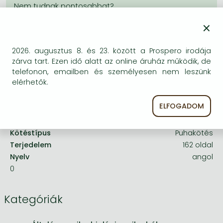
Frieren manga
Bleach manga
×
One-Punch Man manga
2026. augusztus 8. és 23. között a Prospero irodája
A termék adatai:
zárva tart. Ezen idő alatt az online áruház működik, de
telefonon, emailben és személyesen nem leszünk
elérhetők.
Kiadó
CAB International
Megjelenés dátuma
1983. január 1.
ELFOGADOM
ISBN
9780000000781
Kötéstípus
Puhakötés
Terjedelem
162 oldal
Nyelv
angol
0
Kategóriák