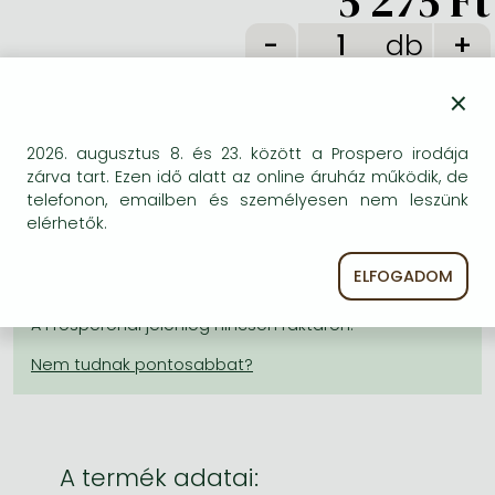
5 275 Ft
Frieren manga
db
Bleach manga
One-Punch Man manga
×
KÍVÁNSÁGLISTÁRA TESZEM
2026. augusztus 8. és 23. között a Prospero irodája
zárva tart. Ezen idő alatt az online áruház működik, de
telefonon, emailben és személyesen nem leszünk
BESZEREZHETŐSÉG
elérhetők.
Becsült beszerzési idő
: A Prosperónál jelenleg
ELFOGADOM
nincsen raktáron, de a kiadónál igen. Beszerzés kb. 3-
6 hét..
A Prosperónál jelenleg nincsen raktáron.
A termék adatai: