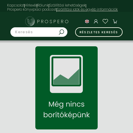
Kapcsolat
Hírlevél
Rólunk
Szállítási lehetőségek
Prospero könyvpiaci podcast
PROSPERO
RÉSZLETES KERESÉS