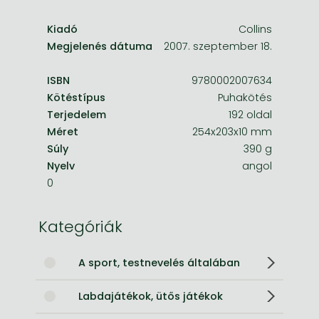
Kiadó
Collins
Megjelenés dátuma
2007. szeptember 18.
ISBN
9780002007634
Kötéstípus
Puhakötés
Terjedelem
192 oldal
Méret
254x203x10 mm
Súly
390 g
Nyelv
angol
0
Kategóriák
A sport, testnevelés általában
Labdajátékok, ütős játékok