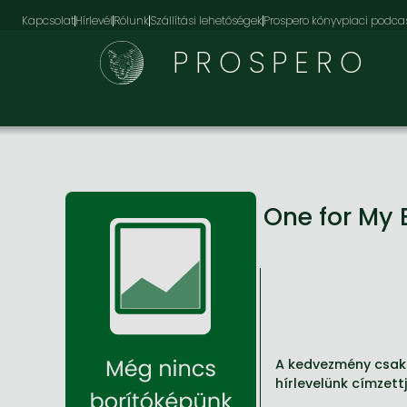
Kapcsolat
Hírlevél
Rólunk
Szállítási lehetőségek
Prospero könyvpiaci podca
PROSPERO
One for My 
A kedvezmény csak 
hírlevelünk címzett