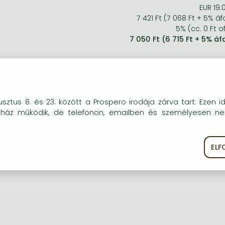
EUR 19.
7 421 Ft (7 068 Ft + 5% áf
5% (cc. 0 Ft of
7 050 Ft (6 715 Ft + 5% áf
okie-kat (sütiket) használunk, melyek célja, hogy teljesebb kö
sztus 8. és 23. között a Prospero irodája zárva tart. Ezen i
óink részére.
uház működik, de telefonon, emailben és személyesen n
EL
ékoztató
Süti szabályzat