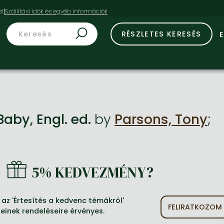
st
RÉSZLETES KERESÉS
Baby, Engl. ed.
by
Parsons, Tony
;
5% KEDVEZMÉNY?
az 'Értesítés a kedvenc témákról'
FELIRATKOZOM
jeinek rendeléseire érvényes.