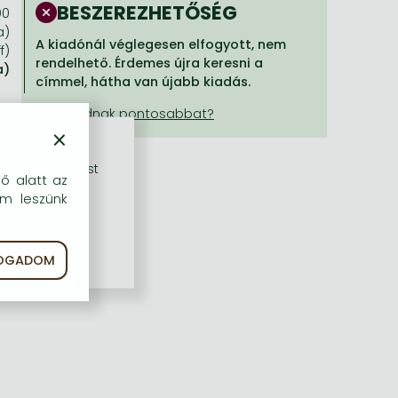
BESZEREZHETŐSÉG
00
a)
A kiadónál véglegesen elfogyott, nem
f)
rendelhető. Érdemes újra keresni a
a)
címmel, hátha van újabb kiadás.
×
rű szolgáltatást
dő alatt az
em leszünk
FOGADOM