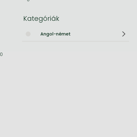
Bleach manga
Kategóriák
One-Punch Man manga
Angol-német
0