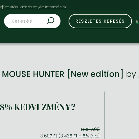
st
RÉSZLETES KERESÉS
 MOUSE HUNTER [New edition]
by
18% KEDVEZMÉNY?
GBP 7.99
3 607 Ft (3 435 Ft + 5% áfa)