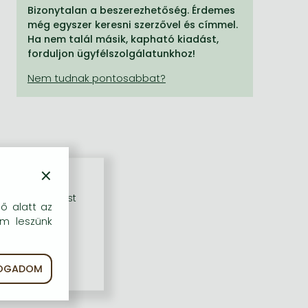
Bizonytalan a beszerezhetőség. Érdemes
még egyszer keresni szerzővel és címmel.
Ha nem talál másik, kapható kiadást,
forduljon ügyfélszolgálatunkhoz!
×
rű szolgáltatást
dő alatt az
em leszünk
FOGADOM