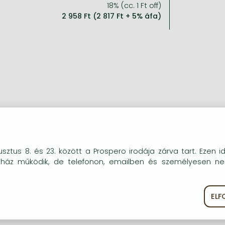
18% (cc. 1 Ft off)
2 958 Ft (2 817 Ft + 5% áfa)
okie-kat (sütiket) használunk, melyek célja, hogy teljesebb kö
sztus 8. és 23. között a Prospero irodája zárva tart. Ezen i
óink részére.
uház működik, de telefonon, emailben és személyesen n
EL
ékoztató
Süti szabályzat