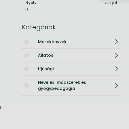
Nyelv
angol
0
Bleach manga
One-Punch Man manga
Kategóriák
Mesekönyvek
Állatos
Ifjúsági
Nevelési módszerek és
gyógypedagógia
0