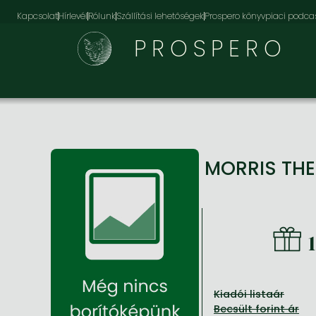
Kapcsolat
Hírlevél
Rólunk
Szállítási lehetőségek
Prospero könyvpiaci podca
PROSPERO
MORRIS THE
Kiadói listaár