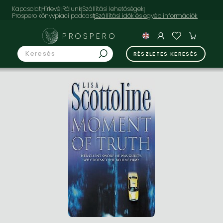
Kapcsolat
Hírlevél
Rólunk
Szállítási lehetőségek
Prospero könyvpiaci podcast
PROSPERO
RÉSZLETES KERESÉS