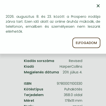
Frieren manga
×
egyszer keresni szerzővel és címmel. Ha nem talál
másik, kapható kiadást, forduljon
Bleach manga
ügyfélszolgálatunkhoz!
2026. augusztus 8. és 23. között a Prospero irodája
One-Punch Man manga
zárva tart. Ezen idő alatt az online áruház működik, de
telefonon, emailben és személyesen nem leszünk
elérhetők.
ELFOGADOM
A termék adatai:
Kiadás sorszáma
Revised
Kiadó
HarperCollins
Megjelenés dátuma
2011. július 4.
ISBN
9780007100330
Kötéstípus
Puhakötés
Terjedelem
368.0 oldal
Méret
178x111 mm