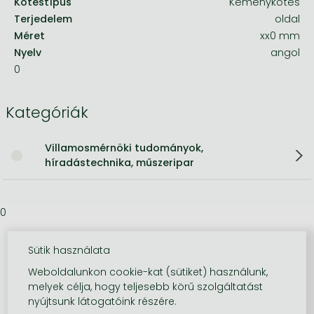
Kötéstípus
Keménykötés
Terjedelem
oldal
Méret
xx0 mm
Nyelv
angol
0
Kategóriák
Villamosmérnöki tudományok,
híradástechnika, műszeripar
0
Sütik használata
Weboldalunkon cookie-kat (sütiket) használunk,
melyek célja, hogy teljesebb körű szolgáltatást
nyújtsunk látogatóink részére.