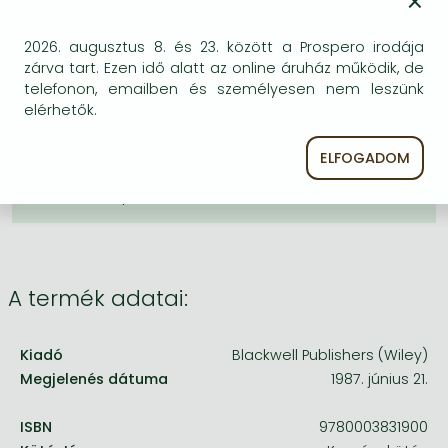
×
Frieren manga
KÍVÁNSÁGLISTÁRA TESZEM
Bleach manga
2026. augusztus 8. és 23. között a Prospero irodája
zárva tart. Ezen idő alatt az online áruház működik, de
BESZEREZHETŐSÉG
One-Punch Man manga
telefonon, emailben és személyesen nem leszünk
elérhetők.
A kiadónál véglegesen elfogyott, nem rendelhető.
Érdemes újra keresni a címmel, hátha van újabb
ELFOGADOM
kiadás.
A termék adatai:
Kiadó
Blackwell Publishers (Wiley)
Megjelenés dátuma
1987. június 21.
ISBN
9780003831900