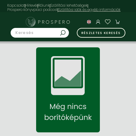
Kapcsolat
Hírlevél
Rólunk
Szállítási lehetőségek
Prospero könyvpiaci podcast
PROSPERO
RÉSZLETES KERESÉS