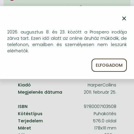
Frieren manga
Bizonytalan a beszerezhetőség. Érdemes még
Bleach manga
egyszer keresni szerzővel és címmel. Ha nem talál
×
másik, kapható kiadást, forduljon
One-Punch Man manga
ügyfélszolgálatunkhoz!
2026. augusztus 8. és 23. között a Prospero irodája
zárva tart. Ezen idő alatt az online áruház működik, de
telefonon, emailben és személyesen nem leszünk
elérhetők.
ELFOGADOM
A termék adatai:
Kiadó
HarperCollins
Megjelenés dátuma
2011. február 25.
ISBN
9780007103508
Kötéstípus
Puhakötés
Terjedelem
576.0 oldal
Méret
178x111 mm