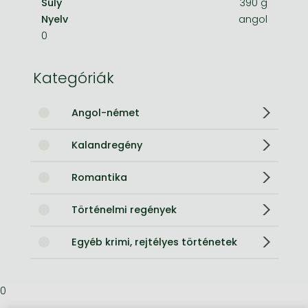
Súly
390 g
Nyelv
angol
0
Kategóriák
Angol-német
Kalandregény
Romantika
Történelmi regények
Egyéb krimi, rejtélyes történetek
0