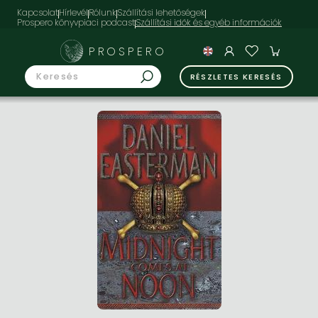
Kapcsolat
Hírlevél
Rólunk
Szállítási lehetőségek
Prospero könyvpiaci podcast
PROSPERO
RÉSZLETES KERESÉS