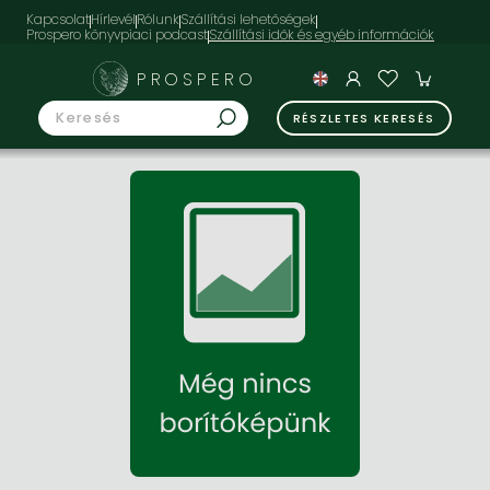
Kapcsolat
Hírlevél
Rólunk
Szállítási lehetőségek
Prospero könyvpiaci podcast
PROSPERO
RÉSZLETES KERESÉS