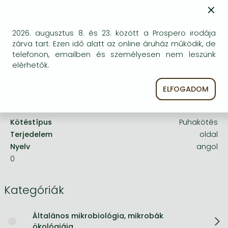
Frieren manga
×
Bleach manga
2026. augusztus 8. és 23. között a Prospero irodája
One-Punch Man manga
A termék adatai:
zárva tart. Ezen idő alatt az online áruház működik, de
telefonon, emailben és személyesen nem leszünk
elérhetők.
Kiadó
CAB International
Megjelenés dátuma
1972. január 1.
ELFOGADOM
ISBN
9780000000552
Kötéstípus
Puhakötés
Terjedelem
oldal
Nyelv
angol
0
Kategóriák
Általános mikrobiológia, mikrobák
ökológiája