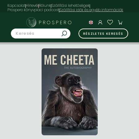
Kapcsolat
Hírlevél
Rólunk
Szállítási lehetőségek
Prospero könyvpiaci podcast
PROSPERO
RÉSZLETES KERESÉS