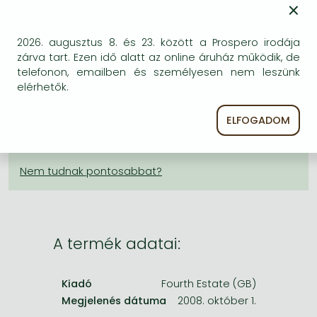
×
Frieren manga
KÍVÁNSÁGLISTÁRA TESZEM
Bleach manga
2026. augusztus 8. és 23. között a Prospero irodája
One-Punch Man manga
zárva tart. Ezen idő alatt az online áruház működik, de
BESZEREZHETŐSÉG
telefonon, emailben és személyesen nem leszünk
elérhetők.
Bizonytalan a beszerezhetőség. Érdemes még
egyszer keresni szerzővel és címmel. Ha nem talál
ELFOGADOM
másik, kapható kiadást, forduljon
ügyfélszolgálatunkhoz!
A termék adatai:
Kiadó
Fourth Estate (GB)
Megjelenés dátuma
2008. október 1.