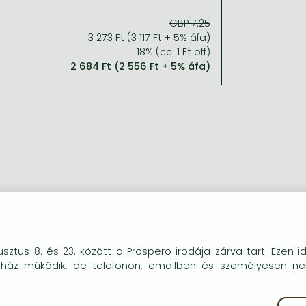
GBP 7.25
3 273 Ft (3 117 Ft + 5% áfa)
18% (cc. 1 Ft off)
2 684 Ft (2 556 Ft + 5% áfa)
okie-kat (sütiket) használunk, melyek célja, hogy teljesebb kö
sztus 8. és 23. között a Prospero irodája zárva tart. Ezen i
óink részére.
uház működik, de telefonon, emailben és személyesen n