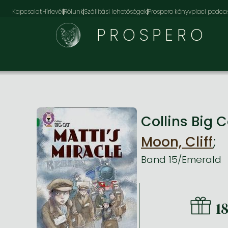
Kapcsolat
Hírlevél
Rólunk
Szállítási lehetőségek
Prospero könyvpiaci podca
PROSPERO
Collins Big 
Moon, Cliff
;
Band 15/Emerald
1