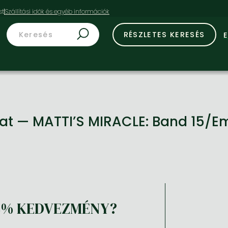
st
RÉSZLETES KERESÉS
Cat — MATTI’S MIRACLE: Band 15/
8% KEDVEZMÉNY?