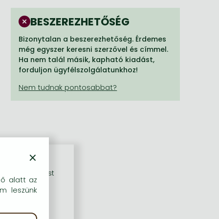
BESZEREZHETŐSÉG
Bizonytalan a beszerezhetőség. Érdemes
még egyszer keresni szerzővel és címmel.
Ha nem talál másik, kapható kiadást,
forduljon ügyfélszolgálatunkhoz!
×
rű szolgáltatást
dő alatt az
em leszünk