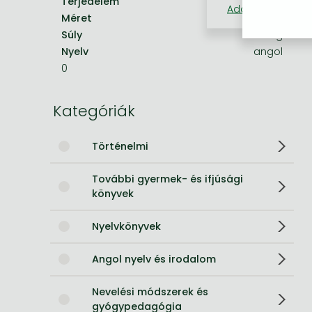
Terjedelem
48.0 oldal
Adatkezelési táj
Méret
210x148 mm
Bleach manga
Súly
182 g
One-Punch Man manga
Nyelv
angol
0
Kategóriák
Történelmi
További gyermek- és ifjúsági
könyvek
Nyelvkönyvek
Angol nyelv és irodalom
Nevelési módszerek és
gyógypedagógia