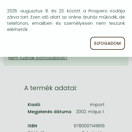
Frieren manga
KÍVÁNSÁGLISTÁRA TESZEM
2026. augusztus 8. és 23. között a Prospero irodája
Bleach manga
zárva tart. Ezen idő alatt az online áruház működik, de
BESZEREZHETŐSÉG
telefonon, emailben és személyesen nem leszünk
One-Punch Man manga
elérhetők.
A kiadónál véglegesen elfogyott, nem rendelhető.
Érdemes újra keresni a címmel, hátha van újabb
ELFOGADOM
kiadás.
A termék adatai:
Kiadó
Import
Megjelenés dátuma
2002. május 1.
ISBN
9780007141869