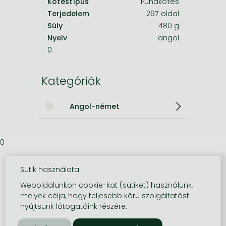
Kötéstípus
Puhakötés
Terjedelem
297 oldal
Súly
480 g
Nyelv
angol
0
Kategóriák
Angol-német
0
Sütik használata
Weboldalunkon cookie-kat (sütiket) használunk,
melyek célja, hogy teljesebb körű szolgáltatást
nyújtsunk látogatóink részére.