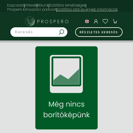
Kapcsolat
Hírlevél
Rólunk
Szállítási lehetőségek
Prospero könyvpiaci podcast
PROSPERO
RÉSZLETES KERESÉS