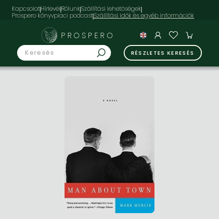
Kapcsolat
Hírlevél
Rólunk
Szállítási lehetőségek
Prospero könyvpiaci podcast
PROSPERO
RÉSZLETES KERESÉS