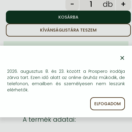
Frieren manga
db
Bleach manga
One-Punch Man manga
KÍVÁNSÁGLISTÁRA TESZEM
BESZEREZHETŐSÉG
×
Becsült beszerzési idő
: A Prosperónál jelenleg
nincsen raktáron, de a kiadónál igen. Beszerzés kb. 3-
2026. augusztus 8. és 23. között a Prospero irodája
6 hét..
zárva tart. Ezen idő alatt az online áruház működik, de
A Prosperónál jelenleg nincsen raktáron.
telefonon, emailben és személyesen nem leszünk
elérhetők.
ELFOGADOM
A termék adatai: