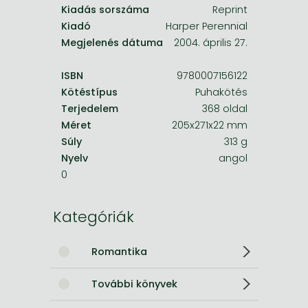
Kiadás sorszáma
Reprint
Kiadó
Harper Perennial
Megjelenés dátuma
2004. április 27.
ISBN
9780007156122
Kötéstípus
Puhakötés
Terjedelem
368 oldal
Méret
205x271x22 mm
Súly
313 g
Nyelv
angol
0
Kategóriák
Romantika
További könyvek