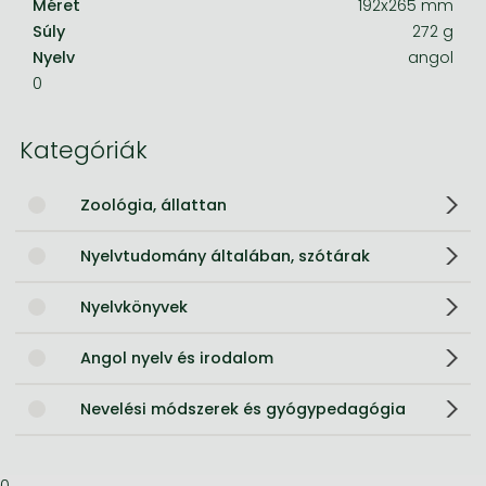
Méret
192x265 mm
Súly
272 g
Nyelv
angol
0
Kategóriák
Zoológia, állattan
Nyelvtudomány általában, szótárak
Nyelvkönyvek
Angol nyelv és irodalom
Nevelési módszerek és gyógypedagógia
0