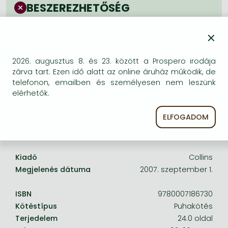
Frieren manga
BESZEREZHETŐSÉG
Bleach manga
Bizonytalan a beszerezhetőség. Érdemes még
×
egyszer keresni szerzővel és címmel. Ha nem talál
One-Punch Man manga
másik, kapható kiadást, forduljon
ügyfélszolgálatunkhoz!
2026. augusztus 8. és 23. között a Prospero irodája
zárva tart. Ezen idő alatt az online áruház működik, de
telefonon, emailben és személyesen nem leszünk
elérhetők.
ELFOGADOM
A termék adatai:
Kiadó
Collins
Megjelenés dátuma
2007. szeptember 1.
ISBN
9780007186730
Kötéstípus
Puhakötés
Terjedelem
24.0 oldal