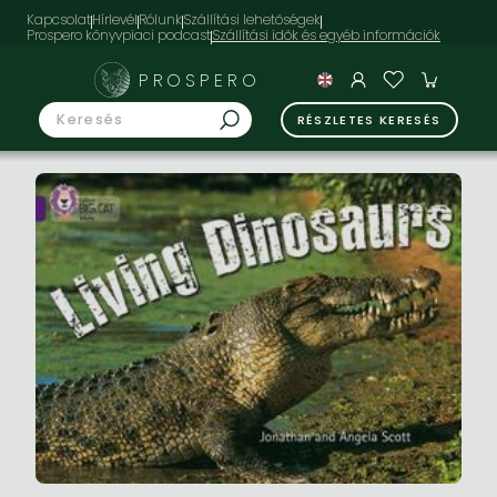
Kapcsolat
Hírlevél
Rólunk
Szállítási lehetőségek
Prospero könyvpiaci podcast
PROSPERO
RÉSZLETES KERESÉS