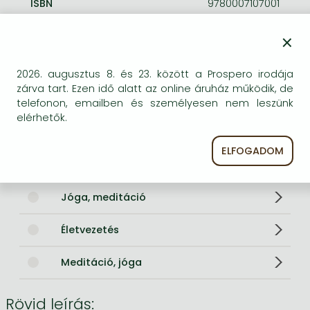
ISBN
9780007107001
Kötéstípus
Puhakötés
×
Terjedelem
400.0 oldal
Méret
210x199 mm
Súly
1220 g
2026. augusztus 8. és 23. között a Prospero irodája
Nyelv
angol
zárva tart. Ezen idő alatt az online áruház működik, de
Illusztrációk
(600 integrated b/w line drawings)
telefonon, emailben és személyesen nem leszünk
elérhetők.
0
ELFOGADOM
Kategóriák
Jóga, meditáció
Életvezetés
Meditáció, jóga
Rövid leírás: