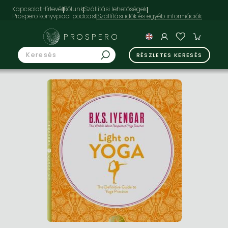
Kapcsolat
Hírlevél
Rólunk
Szállítási lehetőségek
Prospero könyvpiaci podcast
PROSPERO
RÉSZLETES KERESÉS