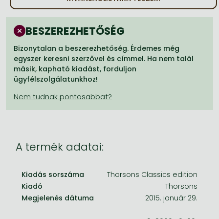
Frieren manga
Bleach manga
BESZEREZHETŐSÉG
One-Punch Man manga
Bizonytalan a beszerezhetőség. Érdemes még
egyszer keresni szerzővel és címmel. Ha nem talál
másik, kapható kiadást, forduljon
ügyfélszolgálatunkhoz!
A termék adatai:
Kiadás sorszáma
Thorsons Classics edition
Kiadó
Thorsons
Megjelenés dátuma
2015. január 29.