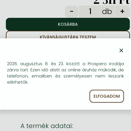
Frieren manga
db
Bleach manga
One-Punch Man manga
KÍVÁNSÁGLISTÁRA TESZEM
×
BESZEREZHETŐSÉG
2026. augusztus 8. és 23. között a Prospero irodája
A kiadónál átmenetileg nincs raktáron, ezért a
zárva tart. Ezen idő alatt az online áruház működik, de
szokásosnál (2-4 hét) többet kell várni a
telefonon, emailben és személyesen nem leszünk
beszerzésre. Ez általában néhány hét plusz időt
elérhetők.
jelent.
ELFOGADOM
A termék adatai: