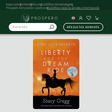
Kapcsolat
Hírlevél
Rólunk
Szállítási lehetőségek
Prospero könyvpiaci podcast
PROSPERO
RÉSZLETES KERESÉS