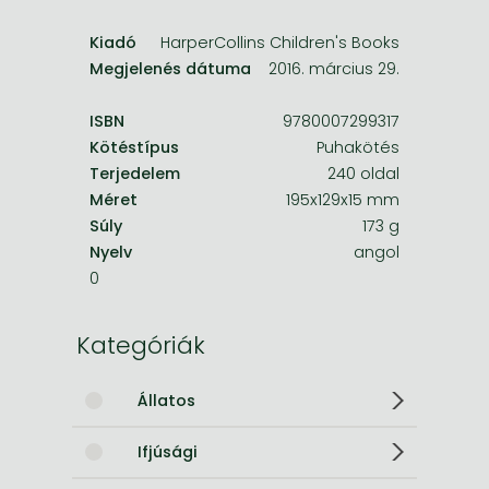
Kiadó
HarperCollins Children's Books
Megjelenés dátuma
2016. március 29.
ISBN
9780007299317
Kötéstípus
Puhakötés
Terjedelem
240 oldal
Méret
195x129x15 mm
Súly
173 g
Nyelv
angol
0
Kategóriák
Állatos
Ifjúsági