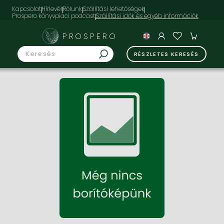
Kapcsolat
Hírlevél
Rólunk
Szállítási lehetőségek
Prospero könyvpiaci podcast
PROSPERO
RÉSZLETES KERESÉS