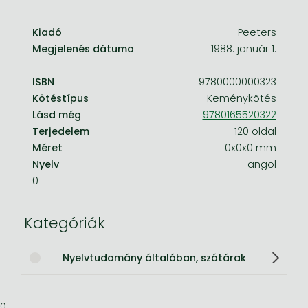
Kiadó
Peeters
Megjelenés dátuma
1988. január 1.
ISBN
9780000000323
Kötéstípus
Keménykötés
Lásd még
9780165520322
Terjedelem
120 oldal
Méret
0x0x0 mm
Nyelv
angol
0
Kategóriák
Nyelvtudomány általában, szótárak
0