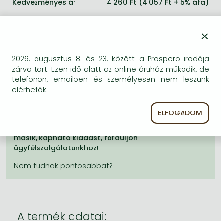
Frieren manga
Kedvezményes ár
4 260 Ft (4 057 Ft + 5% áfa)
Bleach manga
×
4 630 Ft
One-Punch Man manga
2026. augusztus 8. és 23. között a Prospero irodája
KÍVÁNSÁGLISTÁRA TESZEM
zárva tart. Ezen idő alatt az online áruház működik, de
telefonon, emailben és személyesen nem leszünk
elérhetők.
BESZEREZHETŐSÉG
ELFOGADOM
Bizonytalan a beszerezhetőség. Érdemes még
egyszer keresni szerzővel és címmel. Ha nem talál
másik, kapható kiadást, forduljon
ügyfélszolgálatunkhoz!
A termék adatai: