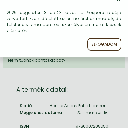
×
Frieren manga
KÍVÁNSÁGLISTÁRA TESZEM
Bleach manga
2026. augusztus 8. és 23. között a Prospero irodája
zárva tart. Ezen idő alatt az online áruház működik, de
BESZEREZHETŐSÉG
One-Punch Man manga
telefonon, emailben és személyesen nem leszünk
elérhetők.
Becsült beszerzési idő
: A Prosperónál jelenleg
nincsen raktáron, de a kiadónál igen. Beszerzés kb. 3-
5 hét..
ELFOGADOM
A Prosperónál jelenleg nincsen raktáron.
A termék adatai:
Kiadó
HarperCollins Entertainment
Megjelenés dátuma
2011. március 18.
ISBN
9780007208050