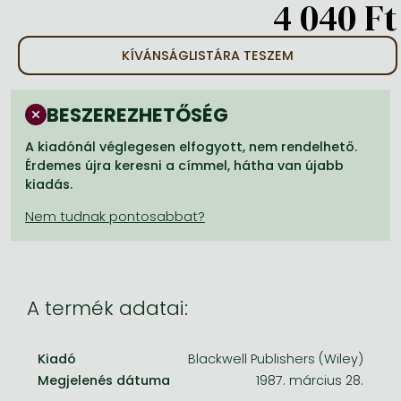
4 040 Ft
Frieren manga
Bleach manga
KÍVÁNSÁGLISTÁRA TESZEM
One-Punch Man manga
BESZEREZHETŐSÉG
A kiadónál véglegesen elfogyott, nem rendelhető.
Érdemes újra keresni a címmel, hátha van újabb
kiadás.
A termék adatai:
Kiadó
Blackwell Publishers (Wiley)
Megjelenés dátuma
1987. március 28.