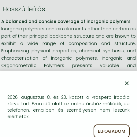
Hosszú leírás:
A balanced and concise coverage of inorganic polymers
Inorganic polymers contain elements other than carbon as
part of their principal backbone structure and are known to
exhibit a wide range of composition and structure.
Emphasizing physical properties, chemical synthesis, and
characterization of inorganic polymers, Inorganic and
Organometallic Polymers presents valuable and
informative coverage of the field.
With numerous examples of real-world practical
×
applications and end-of-chapter exercises, Inorganic and
Organometallic Polymers is suitable for use as a text in
2026. augusztus 8. és 23. között a Prospero irodája
special topics in organic and polymer chemistry courses.
zárva tart. Ezen idő alatt az online áruház működik, de
The book features useful sections on:
telefonon, emailben és személyesen nem leszünk
elérhetők.
Classification schemes for inorganic polymers
Synthesis of inorganic polymers, including step-growth
ELFOGADOM