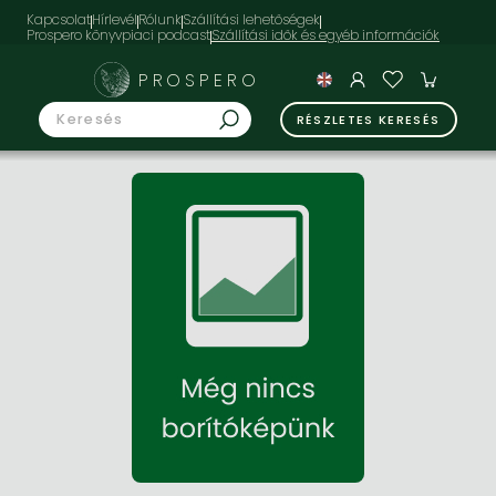
Kapcsolat
Hírlevél
Rólunk
Szállítási lehetőségek
Prospero könyvpiaci podcast
PROSPERO
RÉSZLETES KERESÉS