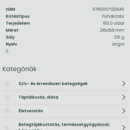
ISBN
9780007120949
Kötéstípus
Puhakötés
Terjedelem
160.0 oldal
Méret
216x159 mm
Súly
291 g
Nyelv
angol
0
Kategóriák
Szív- és érrendszeri betegségek
Táplálkozás, diéta
Életvezetés
Betegtájékoztatás, természetgyógyászat,