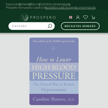
Kapcsolat
Hírlevél
Rólunk
Szállítási lehetőségek
Prospero könyvpiaci podcast
PROSPERO
RÉSZLETES KERESÉS