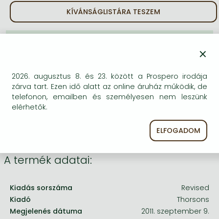
Frieren manga
KÍVÁNSÁGLISTÁRA TESZEM
Bleach manga
One-Punch Man manga
BESZEREZHETŐSÉG
×
Bizonytalan a beszerezhetőség. Érdemes még
egyszer keresni szerzővel és címmel. Ha nem talál
2026. augusztus 8. és 23. között a Prospero irodája
másik, kapható kiadást, forduljon
zárva tart. Ezen idő alatt az online áruház működik, de
ügyfélszolgálatunkhoz!
telefonon, emailben és személyesen nem leszünk
elérhetők.
ELFOGADOM
A termék adatai:
Kiadás sorszáma
Revised
Kiadó
Thorsons
Megjelenés dátuma
2011. szeptember 9.