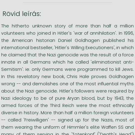
Rövid leírás:
The hitherto unknown story of more than half a million
volunteers who joined in Hitler's 'war of annihilation'. In 1996,
the American historian Daniel Goldhagen published his
international bestseller, 'Hitler's Willing Executioners', in which
he claimed that the Nazi genocide was the result of a force
innate in all Germans which he called 'eliminationist anti-
Semitism': ie: only Germans were programmed to kill Jews.
In this revelatory new book, Chris Hale proves Goldhagen
wrong -- and demolishes one of the most influential myths
about the Nazi genocide. Hitler's followers were required by
Nazi ideology to be of pure Aryan blood, but by 1943, the
armed forces of the Third Reich were the most ethnically
diverse in history. More than half a million foreign volunteers
-- called 'Freiwilligen' -- signed up for the Nazis, most of
them wearing the uniform of Himmler's elite Waffen SS and
many of them serving in the 'Totenkopf' ('Death's Head')