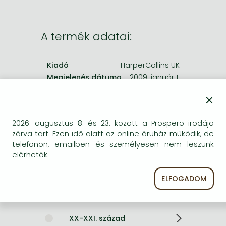
Frieren manga
Bleach manga
A termék adatai:
One-Punch Man manga
Kiadó
HarperCollins UK
Megjelenés dátuma
2009. január 1.
×
ISBN
9780007249015
Kötéstípus
Keménykötés
2026. augusztus 8. és 23. között a Prospero irodája
Terjedelem
416 oldal
zárva tart. Ezen idő alatt az online áruház működik, de
Nyelv
angol
telefonon, emailben és személyesen nem leszünk
Illusztrációk
w. 36 plates.
elérhetők.
0
ELFOGADOM
Kategóriák
XX-XXI. század