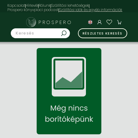
Kapcsolat
Hírlevél
Rólunk
Szállítási lehetőségek
Prospero könyvpiaci podcast
PROSPERO
RÉSZLETES KERESÉS