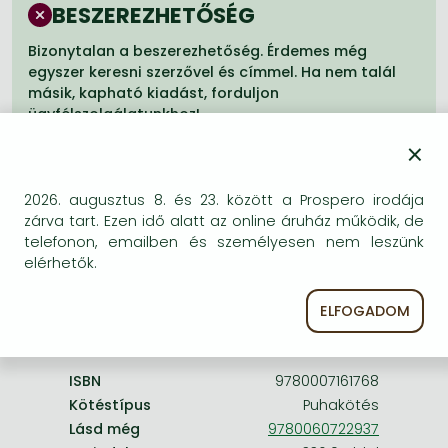
Frieren manga
BESZEREZHETŐSÉG
Bleach manga
Bizonytalan a beszerezhetőség. Érdemes még
egyszer keresni szerzővel és címmel. Ha nem talál
One-Punch Man manga
másik, kapható kiadást, forduljon
ügyfélszolgálatunkhoz!
×
2026. augusztus 8. és 23. között a Prospero irodája
zárva tart. Ezen idő alatt az online áruház működik, de
telefonon, emailben és személyesen nem leszünk
A termék adatai:
elérhetők.
Kiadó
Harper Perennial
ELFOGADOM
Megjelenés dátuma
2005. március 7.
ISBN
9780007161768
Kötéstípus
Puhakötés
Lásd még
9780060722937