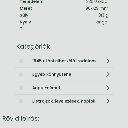
Terjedelem
336.0 oldal
Méret
198x129 mm
Súly
313 g
Nyelv
angol
0
Kategóriák
1945 utáni elbeszélő irodalom
Egyéb könnyűzene
Angol-német
Életrajzok, levelezések, naplók
Rövid leírás: