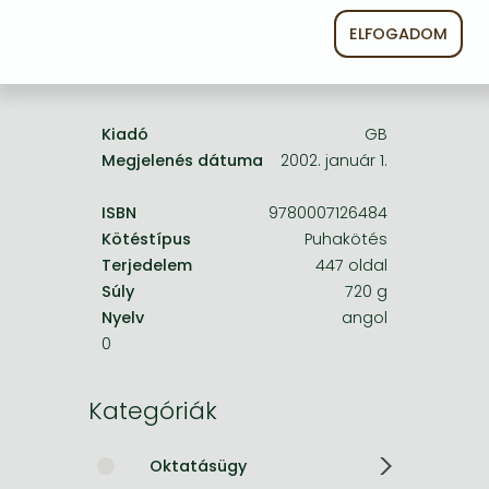
Frieren manga
ELFOGADOM
Bleach manga
A termék adatai:
One-Punch Man manga
Kiadó
GB
Megjelenés dátuma
2002. január 1.
ISBN
9780007126484
Kötéstípus
Puhakötés
Terjedelem
447 oldal
Súly
720 g
Nyelv
angol
0
Kategóriák
Oktatásügy