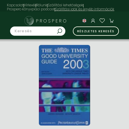
Kapcsolat
Hírlevél
Rólunk
Szállítási lehetőségek
Prospero könyvpiaci podcast
PROSPERO
RÉSZLETES KERESÉS